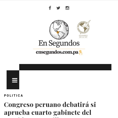
Skip
to
Facebook
Twitter
Instagram
content
MENU
POLITICA
Congreso peruano debatirá si
aprueba cuarto gabinete del