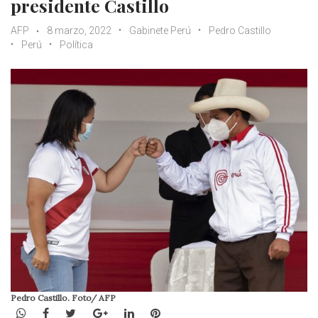
presidente Castillo
AFP
8 marzo, 2022
Gabinete Perú
Pedro Castillo
Perú
Política
Pedro Castillo. Foto/ AFP
WhatsApp
Facebook
Twitter
Google+
LinkedIn
Pinterest