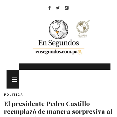
Skip
to
Facebook
Twitter
Instagram
content
MENU
POLITICA
El presidente Pedro Castillo
reemplazó de manera sorpresiva al