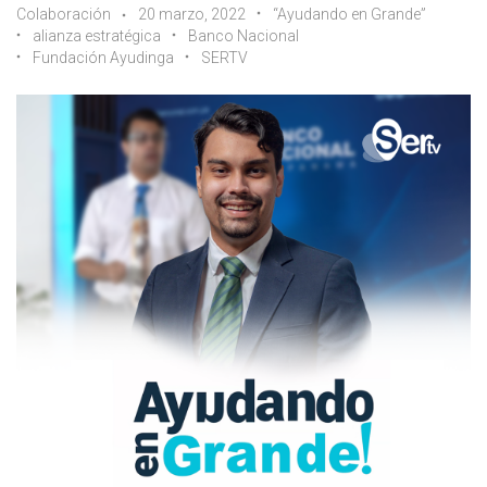
Colaboración
20 marzo, 2022
“Ayudando en Grande”
alianza estratégica
Banco Nacional
Fundación Ayudinga
SERTV