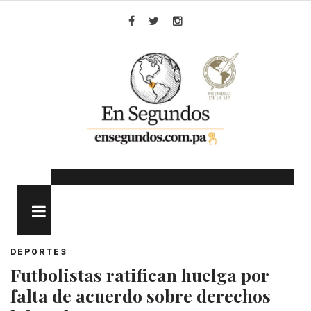
Skip
to
Facebook
Twitter
Instagram
content
MENU
DEPORTES
Futbolistas ratifican huelga por
falta de acuerdo sobre derechos