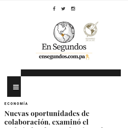
Skip
to
Facebook
Twitter
Instagram
content
MENU
ECONOMÍA
Nuevas oportunidades de
colaboración, examinó el