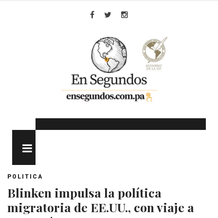
Skip
to
Facebook
Twitter
Instagram
content
MENU
POLITICA
Blinken impulsa la política
migratoria de EE.UU., con viaje a