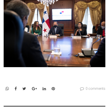
WhatsApp
Facebook
Twitter
Google+
LinkedIn
Pinterest
0 comments