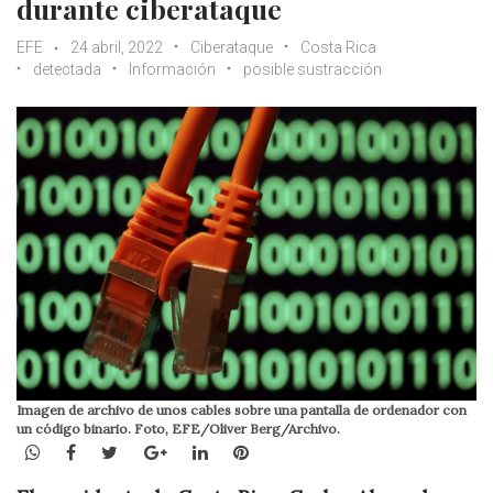
durante ciberataque
EFE
24 abril, 2022
Ciberataque
Costa Rica
detectada
Información
posible sustracción
Imagen de archivo de unos cables sobre una pantalla de ordenador con
un código binario. Foto, EFE/Oliver Berg/Archivo.
WhatsApp
Facebook
Twitter
Google+
LinkedIn
Pinterest