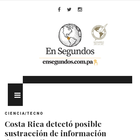
Skip
to
Facebook
Twitter
Instagram
content
MENU
CIENCIA/TECNO
Costa Rica detectó posible
sustracción de información