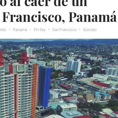
ó al caer de un
n Francisco, Panamá
ento
Panamá
PH Sky
San Francisco
Suicidio