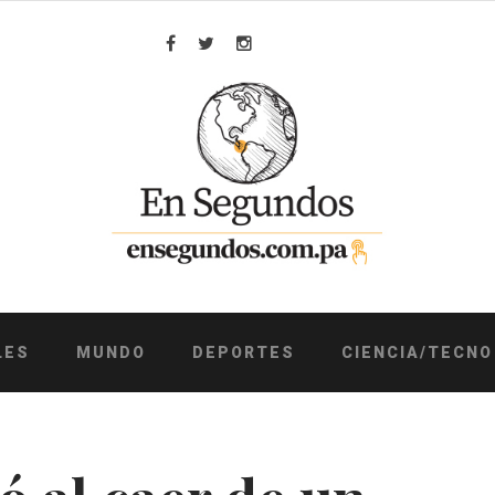
Facebook
Twitter
Instagram
LES
MUNDO
DEPORTES
CIENCIA/TECNO