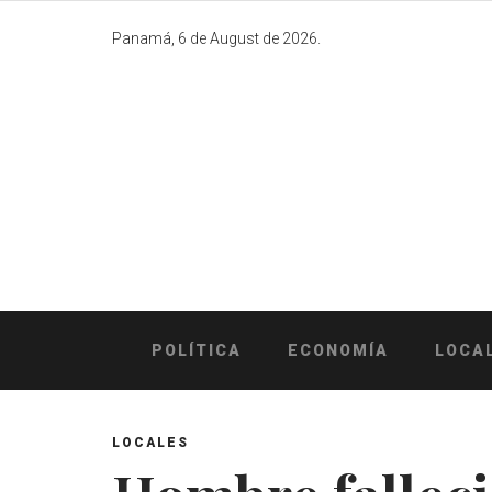
Skip
to
Panamá, 6 de August de 2026.
content
POLÍTICA
ECONOMÍA
LOCA
LOCALES