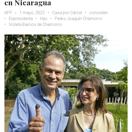
en Nicaragua
AFP
1 mayo, 2022
Casa por Cárcel
conceden
Expresidenta
Hijo
Pedro Joaquín Chamorro
Violeta Barrios de Chamorro