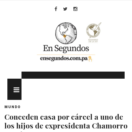
Skip
to
Facebook
Twitter
Instagram
content
MENU
MUNDO
Conceden casa por cárcel a uno de
los hijos de expresidenta Chamorro