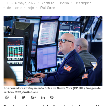
EFE
6 mayo, 2022
Apertura
Bolsa
Desempleo
desplome
rojo
Wall Street
Los corredores trabajan en la Bolsa de Nueva York (EE.UU.). Imagen de
archivo. EFE/Justin Lane.
WhatsApp
Facebook
Twitter
Google+
LinkedIn
Pinterest