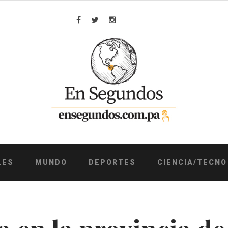
Facebook
Twitter
Instagram
LES
MUNDO
DEPORTES
CIENCIA/TECNO