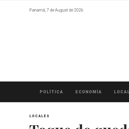
Skip
to
Panamá, 7 de August de 2026.
content
POLÍTICA
ECONOMÍA
LOCA
LOCALES