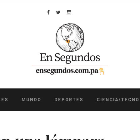
Facebook
Twitter
Instagram
LES
MUNDO
DEPORTES
CIENCIA/TECNO