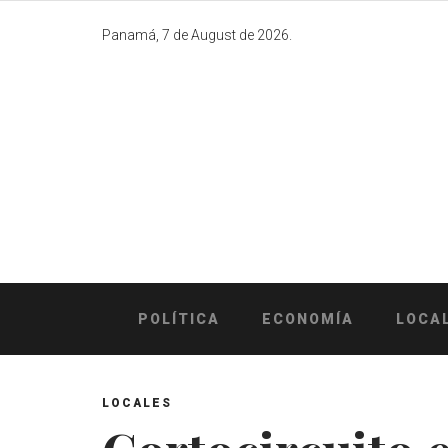
Skip
to
Panamá, 7 de August de 2026.
content
POLÍTICA
ECONOMÍA
LOCA
LOCALES