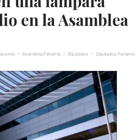
en una lámpara
io en la Asamblea
acional
Asamblea Panamá
Diputados
Diputados Panamá