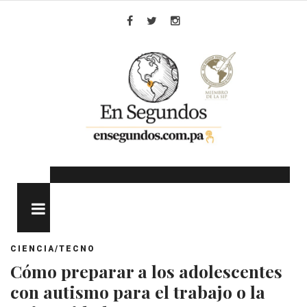
Skip
to
Facebook
Twitter
Instagram
content
MENU
CIENCIA/TECNO
Cómo preparar a los adolescentes
con autismo para el trabajo o la