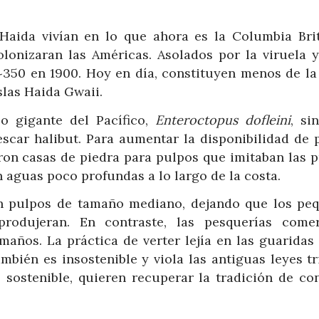
aida vivían en lo que ahora es la Columbia Brit
lonizaran las Américas. Asolados por la viruela y
350 en 1900. Hoy en día, constituyen menos de la
slas Haida Gwaii.
o gigante del Pacífico,
Enteroctopus dofleini
, si
car halibut. Para aumentar la disponibilidad de 
ron casas de piedra para pulpos que imitaban las p
 aguas poco profundas a lo largo de la costa.
an pulpos de tamaño mediano, dejando que los pe
rodujeran. En contraste, las pesquerías comer
años. La práctica de verter lejía en las guaridas 
bién es insostenible y viola las antiguas leyes tr
sostenible, quieren recuperar la tradición de con