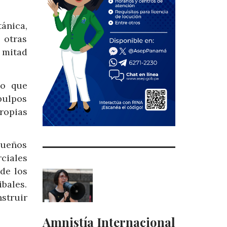
ánica,
 otras
 mitad
no que
pulpos
ropias
queños
ciales
de los
ibales.
struir
Amnistía Internacional