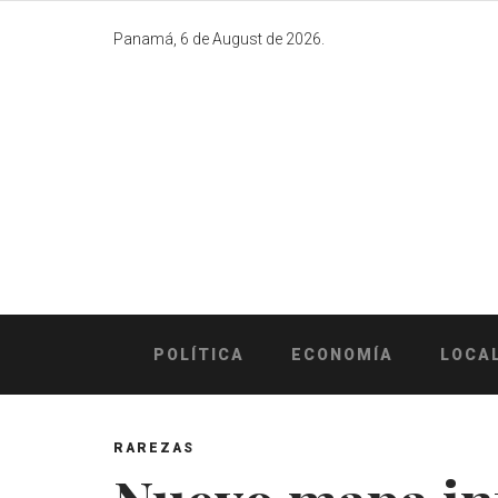
Skip
to
Panamá, 6 de August de 2026.
content
POLÍTICA
ECONOMÍA
LOCA
RAREZAS