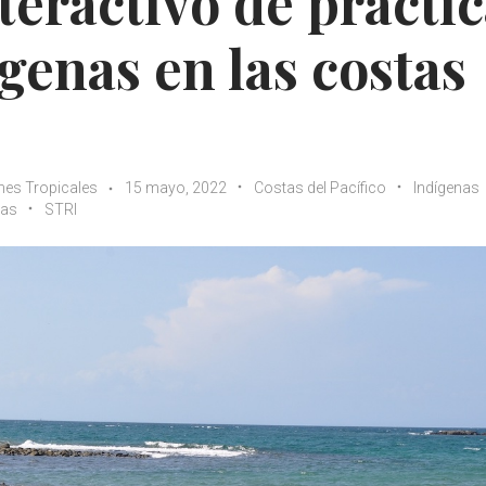
eractivo de práctic
genas en las costas
ones Tropicales
15 mayo, 2022
Costas del Pacífico
Indígenas
cas
STRI