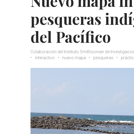
Nuevo mapa int
pesqueras indí
del Pacífico
Colaboración del Instituto Smithsonian de Investigaci
interactivo
nuevo mapa
pesqueras
prácti