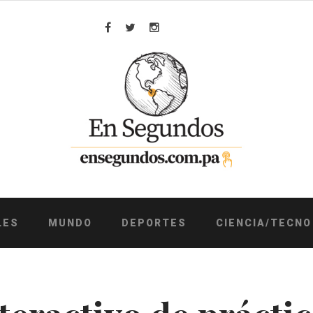
Facebook
Twitter
Instagram
LES
MUNDO
DEPORTES
CIENCIA/TECNO