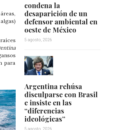
condena la
desaparición de un
 áreas,
defensor ambiental en
 algas)
oeste de México
 raíces
5 agosto, 2026
entina
gansos
n para
Argentina rehúsa
disculparse con Brasil
e insiste en las
“diferencias
ideológicas”
5 agosto, 2026