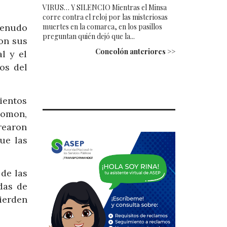
VIRUS… Y SILENCIO Mientras el Minsa
corre contra el reloj por las misteriosas
muertes en la comarca, en los pasillos
menudo
preguntan quién dejó que la...
on sus
Concolón anteriores >>
l y el
os del
ientos
lomon,
rearon
ue las
 de las
das de
pierden