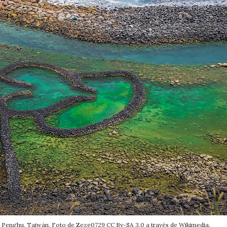
de Penghu, Taiwán. Foto de Zeze0729 CC By-SA 3.0 a través de Wikimedia.