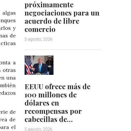
próximamente
negociaciones para un
 algas
acuerdo de libre
enques
comercio
rlos y
nas de
5 agosto, 2026
cticas
onta a
 otras
en una
EEUU ofrece más de
ambién
edazos
100 millones de
dólares en
recompensas por
rie de
cabecillas de…
rea de
ara el
5 agosto, 2026