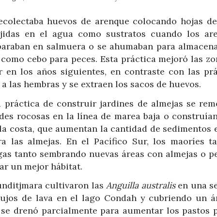
 recolectaba huevos de arenque colocando hojas de
ejidas en el agua como sustratos cuando los ar
paraban en salmuera o se ahumaban para almacena
 como cebo para peces. Esta práctica mejoró las zo
r en los años siguientes, en contraste con las prá
a las hembras y se extraen los sacos de huevos.
a práctica de construir jardines de almejas se rem
des rocosas en la línea de marea baja o construían
 la costa, que aumentan la cantidad de sedimentos 
a las almejas. En el Pacífico Sur, los maoríes t
algas tanto sembrando nuevas áreas con almejas o p
r un mejor hábitat.
unditjmara cultivaron las
Anguilla australis
en una se
lujos de lava en el lago Condah y cubriendo un á
a se drenó parcialmente para aumentar los pastos p