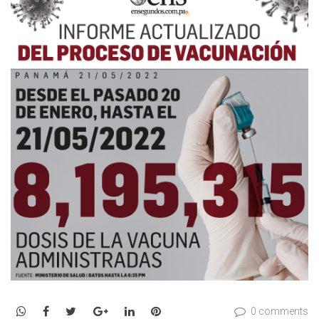
WhatsApp
Facebook
Twitter
Google+
LinkedIn
Pinterest
0 comments