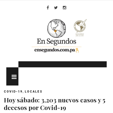
Skip
to
Facebook
Twitter
Instagram
content
MENU
,
COVID-19
LOCALES
Hoy sábado: 3,203 nuevos casos y 5
decesos por Covid-19