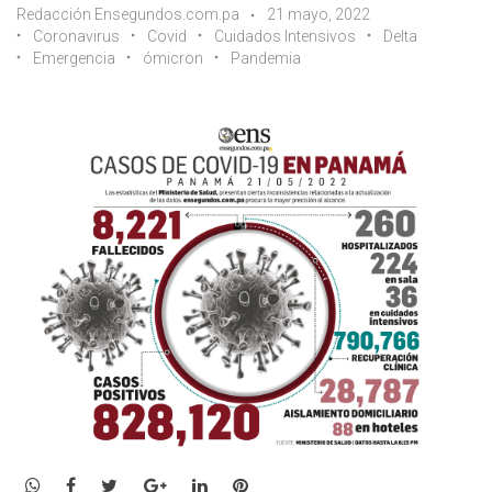
Redacción Ensegundos.com.pa
21 mayo, 2022
Coronavirus
Covid
Cuidados Intensivos
Delta
Emergencia
ómicron
Pandemia
WhatsApp
Facebook
Twitter
Google+
LinkedIn
Pinterest