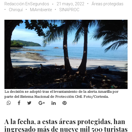
Redacción EnSegundos
21 mayo, 2022
Áreas protegidas
Chiriquí
MiAmbiente
SINAPROC
La decisión se adoptó tras el levantamiento de la alerta Amarilla por
parte del Sistema Nacional de Protección Civil. Foto/Cortesía.
WhatsApp
Facebook
Twitter
Google+
LinkedIn
Pinterest
A la fecha, a estas áreas protegidas, han
ingresado más de nueve mil 500 turistas