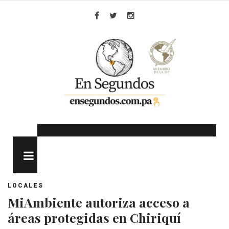
Skip
to
Facebook
Twitter
Instagram
content
MENU
LOCALES
MiAmbiente autoriza acceso a
áreas protegidas en Chiriquí