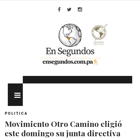
Skip
to
Facebook
Twitter
Instagram
content
MENU
POLITICA
Movimiento Otro Camino eligió
este domingo su junta directiva