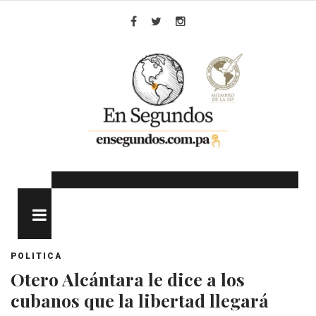
Skip
to
Facebook
Twitter
Instagram
content
MENU
POLITICA
Otero Alcántara le dice a los
cubanos que la libertad llegará