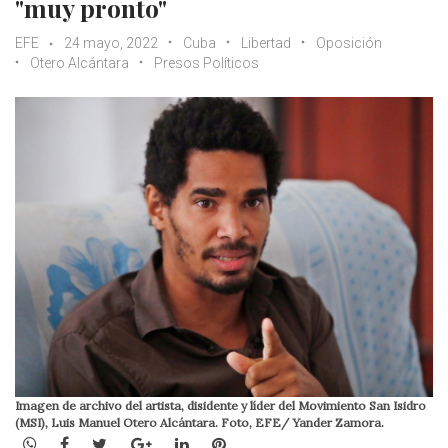
"muy pronto"
EFE
24 mayo, 2022
Cuba
Libertad
Oposición
Otero Alcántara
Presos Políticos
Imagen de archivo del artista, disidente y líder del Movimiento San Isidro
(MSI), Luis Manuel Otero Alcántara. Foto, EFE/ Yander Zamora.
WhatsApp
Facebook
Twitter
Google+
LinkedIn
Pinterest