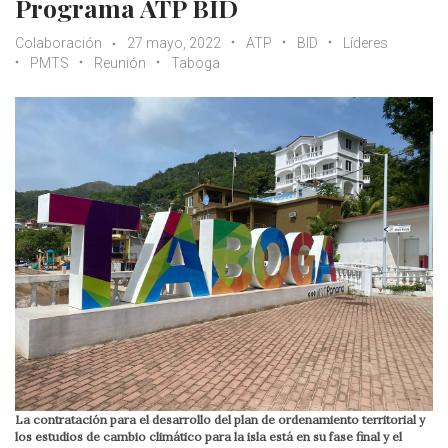
Programa ATP BID
Colaboración
27 mayo, 2022
ATP
BID
Líderes
PMTS
Reunión
Taboga
La contratación para el desarrollo del plan de ordenamiento territorial y
los estudios de cambio climático para la isla está en su fase final y el