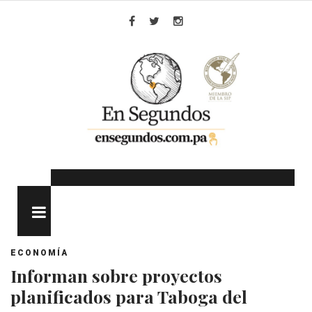
Skip
to
Facebook
Twitter
Instagram
content
MENU
ECONOMÍA
Informan sobre proyectos
planificados para Taboga del