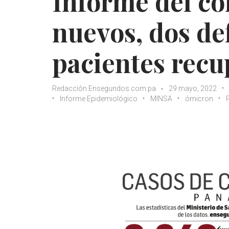
Informe del co
nuevos, dos de
pacientes rec
Redacción Ensegundos.com.pa
29 mayo, 2022
Informe Epidemiológico
MINSA
ómicron