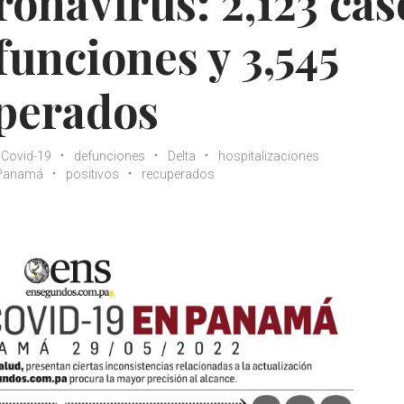
ronavirus: 2,123 cas
funciones y 3,545
uperados
Covid-19
defunciones
Delta
hospitalizaciones
Panamá
positivos
recuperados