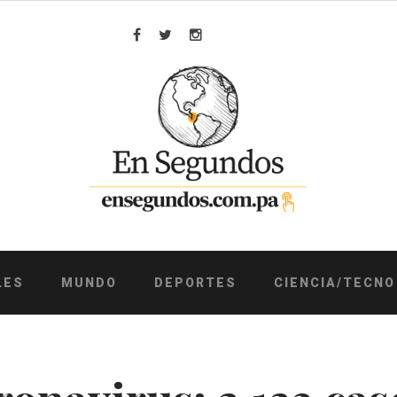
Facebook
Twitter
Instagram
LES
MUNDO
DEPORTES
CIENCIA/TECNO