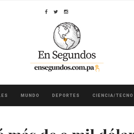
Facebook
Twitter
Instagram
LES
MUNDO
DEPORTES
CIENCIA/TECNO