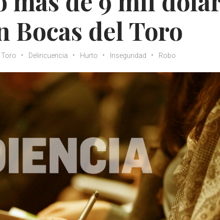
 más de 9 mil dóla
n Bocas del Toro
 Toro
Delincuencia
Hurto
Inseguridad
Robo