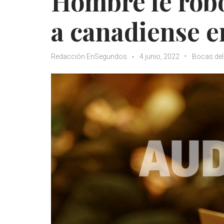
Hombre le robó
a canadiense e
Redacción EnSegundos
4 junio, 2022
Bocas del