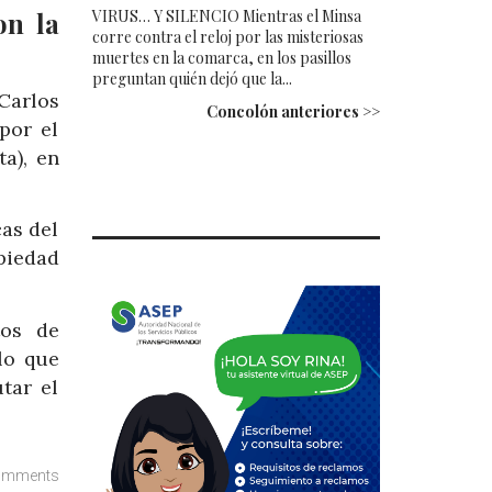
on la
VIRUS… Y SILENCIO Mientras el Minsa
corre contra el reloj por las misteriosas
muertes en la comarca, en los pasillos
preguntan quién dejó que la...
 Carlos
Concolón anteriores >>
por el
a), en
cas del
piedad
tos de
lo que
tar el
omments