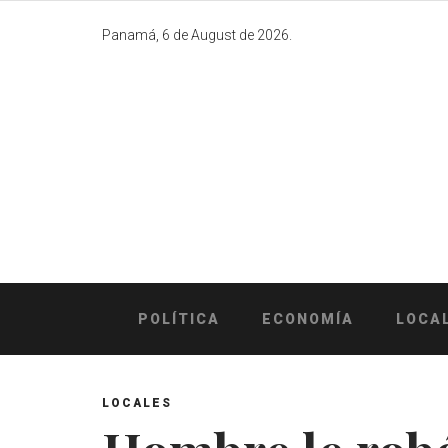
Skip
to
Panamá, 6 de August de 2026.
content
POLÍTICA
ECONOMÍA
LOCA
LOCALES