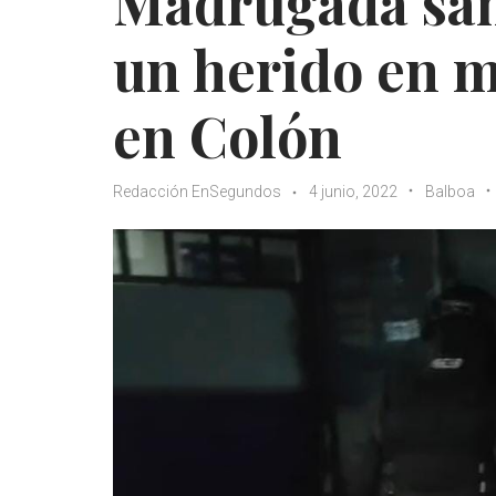
Madrugada san
un herido en m
en Colón
Redacción EnSegundos
4 junio, 2022
Balboa