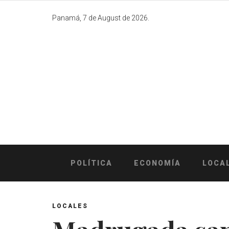
Skip
to
Panamá, 7 de August de 2026.
content
POLÍTICA
ECONOMÍA
LOCA
LOCALES