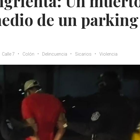
grienta: Un muerto
edio de un parking
Calle 7
Colón
Delincuencia
Sicarios
Violencia