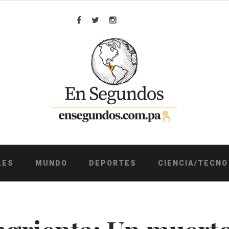
Facebook
Twitter
Instagram
LES
MUNDO
DEPORTES
CIENCIA/TECNO