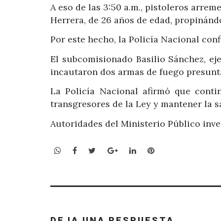
A eso de las 3:50 a.m., pistoleros arr
Herrera, de 26 años de edad, propinánd
Por este hecho, la Policía Nacional con
El subcomisionado Basilio Sánchez, eje
incautaron dos armas de fuego presunta
La Policía Nacional afirmó que conti
transgresores de la Ley y mantener la s
Autoridades del Ministerio Público inve
WhatsApp
Facebook
Twitter
Google+
LinkedIn
Pinterest
DEJA UNA RESPUESTA