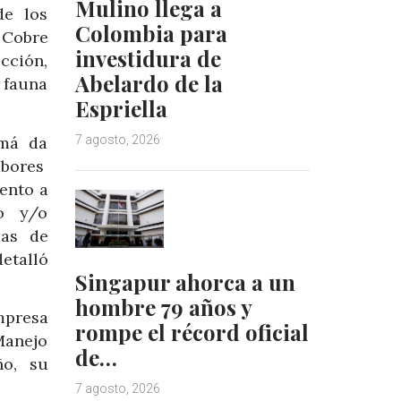
Mulino llega a
de los
Colombia para
 Cobre
investidura de
cción,
Abelardo de la
 fauna
Espriella
amá da
7 agosto, 2026
abores
iento a
o y/o
mas de
detalló
Singapur ahorca a un
hombre 79 años y
mpresa
rompe el récord oficial
Manejo
de…
ño, su
7 agosto, 2026