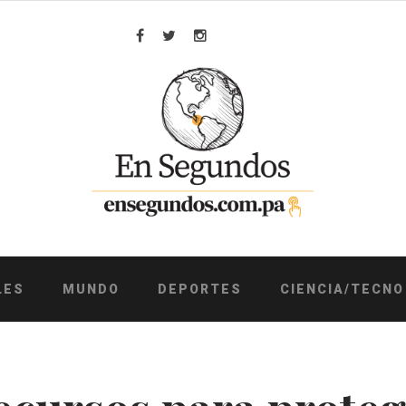
Facebook
Twitter
Instagram
LES
MUNDO
DEPORTES
CIENCIA/TECNO