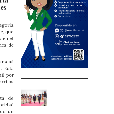
rta
ues
egoría
e, que
s en el
nes de
Panamá
. Esta
mil por
rrijos
ta de
oridad
ndo un