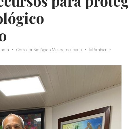
ecursos para proteg
ológico
o
namá
Corredor Biológico Mesoamericano
MiAmbiente