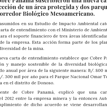
Cobre Panamá suscribieron una nueva ca
ección de un área protegida y dos parq
 Corredor Biológico Mesoamericano.
asumidos en su Estudio de Impacto Ambiental cat
carta de entendimiento con el Ministerio de Ambient
ra el soporte financiero de tres áreas identificada
 de la empresa. Esta acción forma parte de los pla
iversidad de la mina.
ueva carta de entendimiento establece que Cobre 
ón y manejo sostenible de la diversidad biológica
ado anual por área de la siguiente manera: B/. 800 
B/. 300 mil por año para el Parque Nacional Omar To
a en el distrito de Donoso.
iente de Cobre Panamá, explicó que una car
 el 2012 entre la empresa minera y la entonces Aut
mplimiento de dicho acuerdo se viene desarrolla