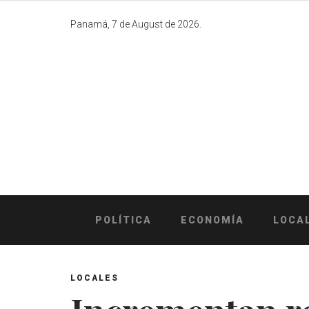
Skip
to
Panamá, 7 de August de 2026.
content
POLÍTICA
ECONOMÍA
LOCA
LOCALES