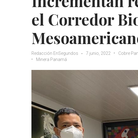
Incrementan r
el Corredor Bi
Mesoamerican
Redacción EnSegundos
7 junio, 2022
Cobre Pa
Minera Panamá