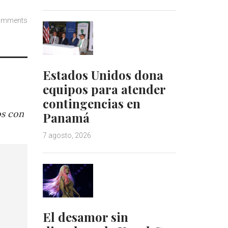
omments
Estados Unidos dona
equipos para atender
contingencias en
os con
Panamá
7 agosto, 2026
El desamor sin