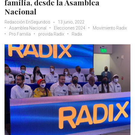
familia, desde la Asamblea
Nacional
Redacción EnSegundos
13 junio, 2022
Asamblea Nacional
Elecciones 2024
Movimiento Radix
Pro Familia
provida Radix
Radix