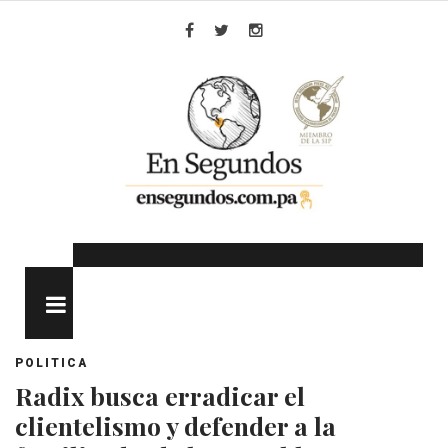
Skip
to
Facebook
Twitter
Instagram
content
MENU
POLITICA
Radix busca erradicar el
clientelismo y defender a la