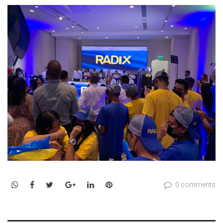
WhatsApp
Facebook
Twitter
Google+
LinkedIn
Pinterest
0 comments