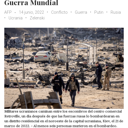
Guerra Mundial
AFP
14 junio, 2022
Conflicto
Guerra
Putin
Rusia
Ucrania
Zelenski
Militares ucranianos caminan entre los escombros del centro comercial
Retroville, un día después de que las fuerzas rusas lo bombardearan en
un distrito residencial en el noroeste de la capital ucraniana, Kiev, el 21 de
marzo de 2022. - Al menos seis personas murieron en el bombardeo.