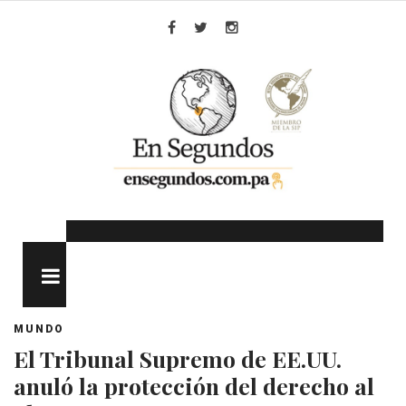
Skip
to
Facebook
Twitter
Instagram
content
MENU
MUNDO
El Tribunal Supremo de EE.UU.
anuló la protección del derecho al