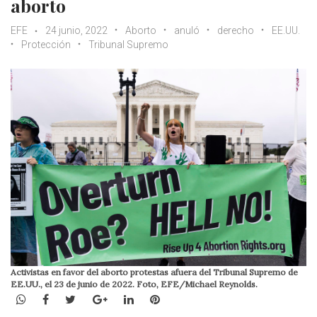
aborto
EFE
24 junio, 2022
Aborto
anuló
derecho
EE.UU.
Protección
Tribunal Supremo
Activistas en favor del aborto protestas afuera del Tribunal Supremo de
EE.UU., el 23 de junio de 2022. Foto, EFE/Michael Reynolds.
WhatsApp
Facebook
Twitter
Google+
LinkedIn
Pinterest