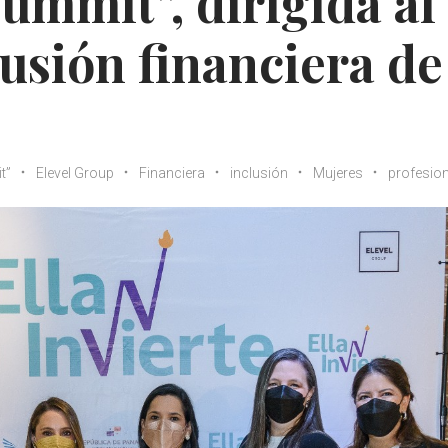
Summit”, dirigida al
lusión financiera de
t”
Elevel Group
Financiera
inclusión
Mujeres
profesio