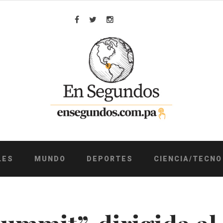
Facebook
Twitter
Instagram
LES
MUNDO
DEPORTES
CIENCIA/TECNO