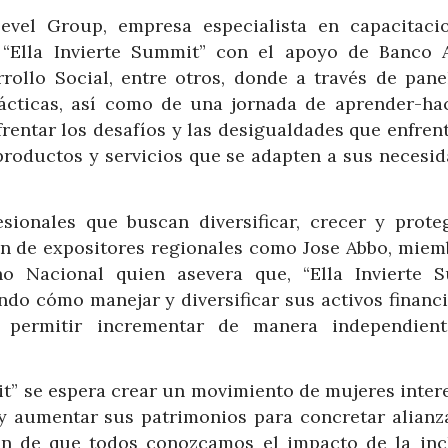
level Group, empresa especialista en capacitaci
r “Ella Invierte Summit” con el apoyo de Banco A
rollo Social, entre otros, donde a través de pane
rácticas, así como de una jornada de aprender-ha
rentar los desafíos y las desigualdades que enfren
 productos y servicios que se adapten a sus necesid
esionales que buscan diversificar, crecer y prote
ión de expositores regionales como Jose Abbo, miem
no Nacional quien asevera que, “Ella Invierte 
do cómo manejar y diversificar sus activos financi
e permitir incrementar de manera independien
it” se espera crear un movimiento de mujeres inter
a y aumentar sus patrimonios para concretar alianz
fin de que todos conozcamos el impacto de la incl