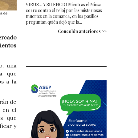
VIRUS… Y SILENCIO Mientras el Minsa
corre contra el reloj por las misteriosas
ia de
muertes en la comarca, en los pasillos
preguntan quién dejó que la...
Concolón anteriores >>
ercado
ientos
o, una
ra que
s a la
arán de
 en el
es que
ficar y