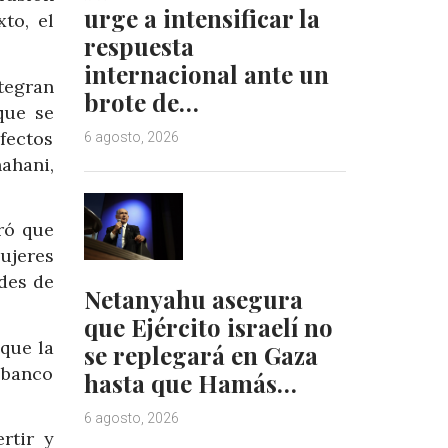
urge a intensificar la
to, el
respuesta
internacional ante un
tegran
brote de…
que se
fectos
6 agosto, 2026
ahani,
ó que
mujeres
ades de
Netanyahu asegura
que Ejército israelí no
 que la
se replegará en Gaza
l banco
hasta que Hamás…
6 agosto, 2026
ertir y