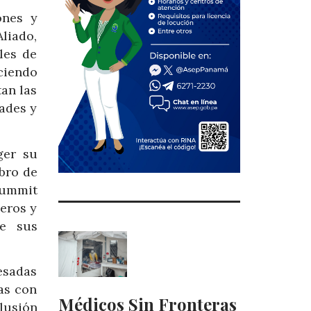
ones y
liado,
les de
ciendo
tan las
ades y
ger su
bro de
Summit
eros y
te sus
esadas
as con
Médicos Sin Fronteras
usión