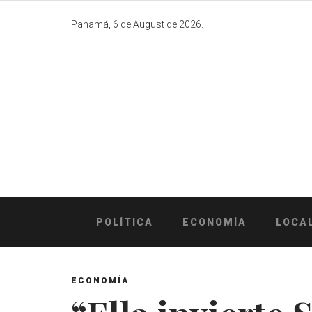
Skip
to
Panamá, 6 de August de 2026.
content
POLÍTICA
ECONOMÍA
LOCA
ECONOMÍA