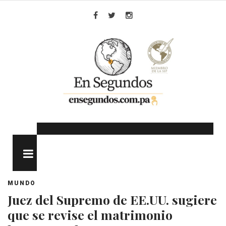
Skip
to
Facebook
Twitter
Instagram
content
MENU
MUNDO
Juez del Supremo de EE.UU. sugiere
que se revise el matrimonio