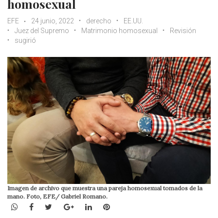
homosexual
EFE
24 junio, 2022
derecho
EE.UU.
Juez del Supremo
Matrimonio homosexual
Revisión
sugirió
Imagen de archivo que muestra una pareja homosexual tomados de la
mano. Foto, EFE/ Gabriel Romano.
WhatsApp
Facebook
Twitter
Google+
LinkedIn
Pinterest