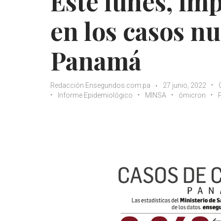
Este lunes, im
en los casos n
Panamá
Redacción Ensegundos.com.pa
27 junio, 2022
Informe Epidemiológico
MINSA
ómicron