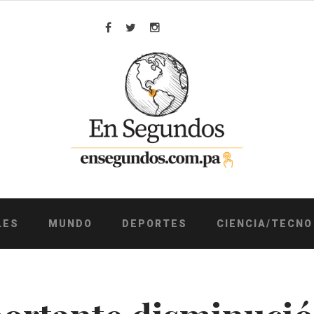
Facebook
Twitter
Instagram
LES
MUNDO
DEPORTES
CIENCIA/TECNO