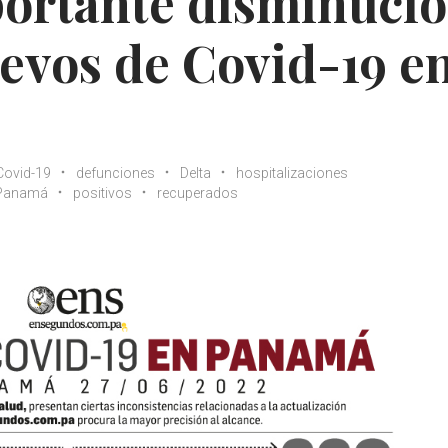
portante disminuci
uevos de Covid-19 e
Covid-19
defunciones
Delta
hospitalizaciones
Panamá
positivos
recuperados