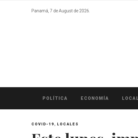
Skip
to
Panamá, 7 de August de 2026.
content
POLÍTICA
ECONOMÍA
LOCA
,
COVID-19
LOCALES