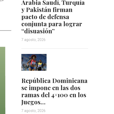
Arabia Saudí, Turquía
y Pakistán firman
pacto de defensa
conjunta para lograr
“disuasión”
7 agosto, 2026
República Dominicana
se impone en las dos
ramas del 4×100 en los
Juegos…
7 agosto, 2026