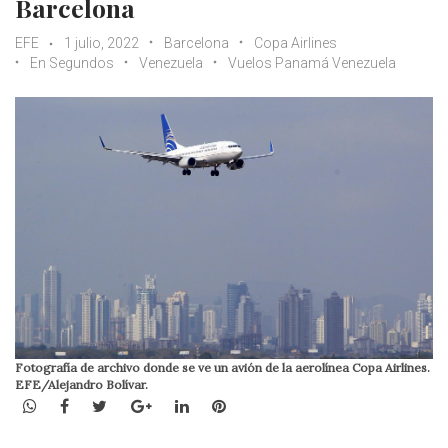
Barcelona
EFE
1 julio, 2022
Barcelona
Copa Airlines
En Segundos
Venezuela
Vuelos Panamá Venezuela
Fotografía de archivo donde se ve un avión de la aerolínea Copa Airlines.
EFE/Alejandro Bolívar.
WhatsApp
Facebook
Twitter
Google+
LinkedIn
Pinterest