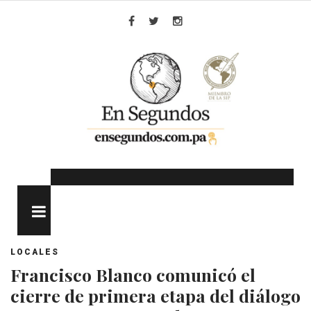
Skip
to
Facebook
Twitter
Instagram
content
MENU
LOCALES
Francisco Blanco comunicó el
cierre de primera etapa del diálogo