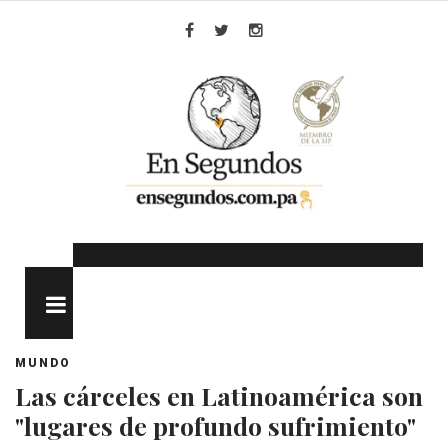
Skip
to
Facebook
Twitter
Instagram
content
MENU
MUNDO
Las cárceles en Latinoamérica son
"lugares de profundo sufrimiento"