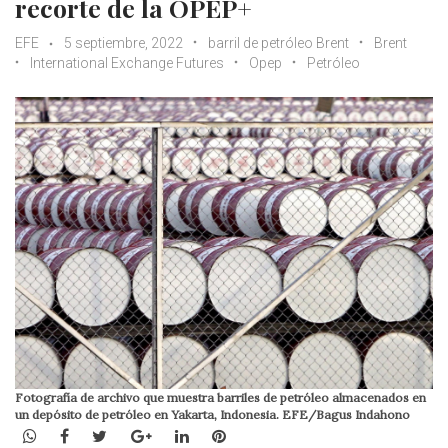
recorte de la OPEP+
EFE
5 septiembre, 2022
barril de petróleo Brent
Brent
International Exchange Futures
Opep
Petróleo
Fotografía de archivo que muestra barriles de petróleo almacenados en
un depósito de petróleo en Yakarta, Indonesia. EFE/Bagus Indahono
WhatsApp
Facebook
Twitter
Google+
LinkedIn
Pinterest