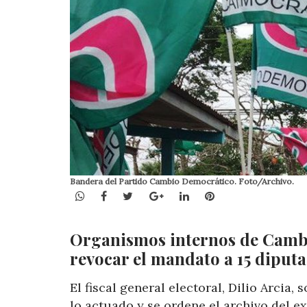
Bandera del Partido Cambio Democrático. Foto/Archivo.
WhatsApp
Facebook
Twitter
Google+
LinkedIn
Pinterest
Organismos internos de Cambi
revocar el mandato a 15 diputa
El fiscal general electoral, Dilio Arcia,
lo actuado y se ordene el archivo del 