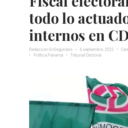
Fiscal electora
todo lo actuad
internos en C
Redacción EnSegundos
6 septiembre, 2022
Cam
Política Panamá
Tribunal Electoral