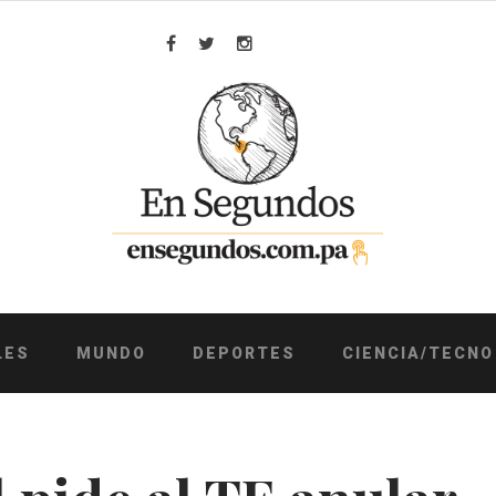
Facebook
Twitter
Instagram
LES
MUNDO
DEPORTES
CIENCIA/TECNO