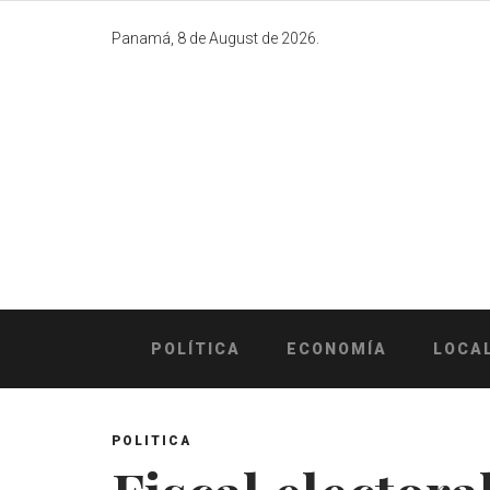
Skip
to
Panamá, 8 de August de 2026.
content
POLÍTICA
ECONOMÍA
LOCA
POLITICA