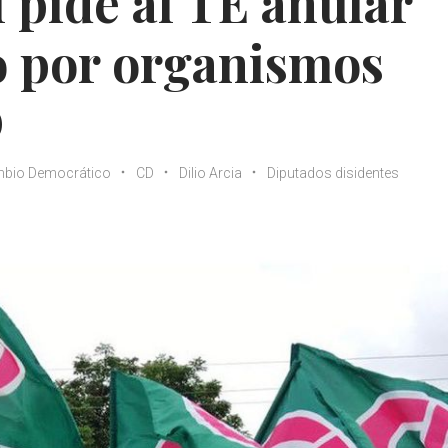
l pide al TE anular
o por organismos
D
bio Democrático
CD
Dilio Arcia
Diputados disidentes