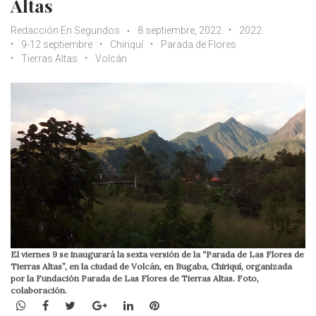
Altas
Redacción En Segundos
8 septiembre, 2022
2022
9-12 septiembre
Chiriquí
Parada de Flores
Tierras Altas
Volcán
El viernes 9 se inaugurará la sexta versión de la “Parada de Las Flores de
Tierras Altas”, en la ciudad de Volcán, en Bugaba, Chiriquí, organizada
por la Fundación Parada de Las Flores de Tierras Altas. Foto,
colaboración.
WhatsApp
Facebook
Twitter
Google+
LinkedIn
Pinterest