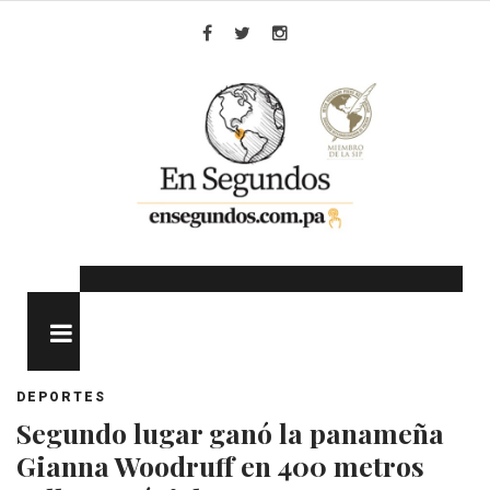
Skip
to
Facebook
Twitter
Instagram
content
MENU
DEPORTES
Segundo lugar ganó la panameña
Gianna Woodruff en 400 metros