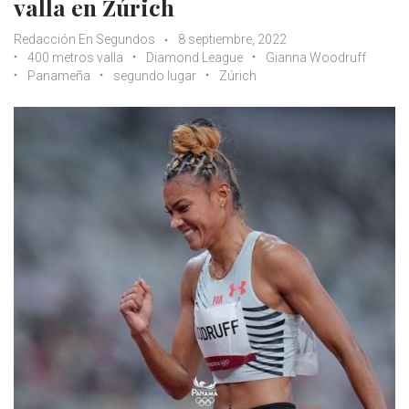
valla en Zúrich
Redacción En Segundos
8 septiembre, 2022
400 metros valla
Diamond League
Gianna Woodruff
Panameña
segundo lugar
Zúrich