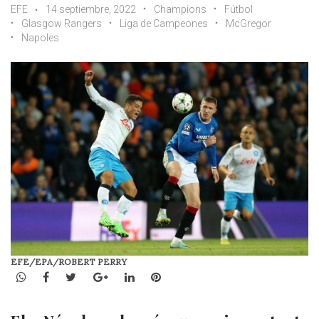
EFE
14 septiembre, 2022
Champions
Fútbol
Glasgow Rangers
Liga de Campeones
McGregor
Napoles
EFE/EPA/ROBERT PERRY
WhatsApp
Facebook
Twitter
Google+
LinkedIn
Pinterest