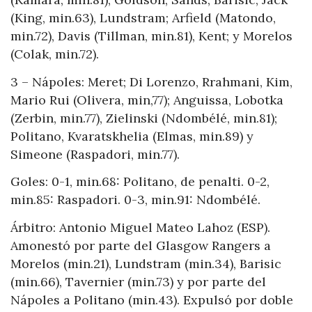
(King, min.63), Lundstram; Arfield (Matondo,
min.72), Davis (Tillman, min.81), Kent; y Morelos
(Colak, min.72).
3 – Nápoles: Meret; Di Lorenzo, Rrahmani, Kim,
Mario Rui (Olivera, min,77); Anguissa, Lobotka
(Zerbin, min.77), Zielinski (Ndombélé, min.81);
Politano, Kvaratskhelia (Elmas, min.89) y
Simeone (Raspadori, min.77).
Goles: 0-1, min.68: Politano, de penalti. 0-2,
min.85: Raspadori. 0-3, min.91: Ndombélé.
Árbitro: Antonio Miguel Mateo Lahoz (ESP).
Amonestó por parte del Glasgow Rangers a
Morelos (min.21), Lundstram (min.34), Barisic
(min.66), Tavernier (min.73) y por parte del
Nápoles a Politano (min.43). Expulsó por doble