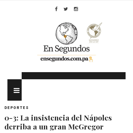
Skip
to
Facebook
Twitter
Instagram
content
MENU
DEPORTES
0-3: La insistencia del Nápoles
derriba a un gran McGregor