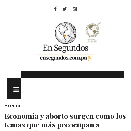
Skip
to
Facebook
Twitter
Instagram
content
MENU
MUNDO
Economía y aborto surgen como los
temas que más preocupan a