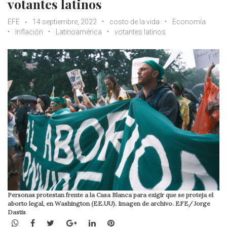
votantes latinos
EFE
14 septiembre, 2022
costo de la vida
Economía
Inflación
Latinoamérica
votantes latinos
Personas protestan frente a la Casa Blanca para exigir que se proteja el
aborto legal, en Washington (EE.UU). Imagen de archivo. EFE/ Jorge
Dastis
WhatsApp
Facebook
Twitter
Google+
LinkedIn
Pinterest