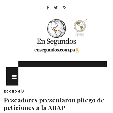
Skip
to
Facebook
Twitter
Instagram
content
MENU
ECONOMÍA
Pescadores presentaron pliego de
peticiones a la ARAP