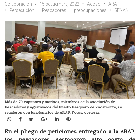
Colaboración
15 septiembre, 2022
Acoso
ARAP
Persecución
Pescadores
preocupaciones
SENAN
Más de 70 capitanes y marinos, miembros de la Asociación de
Pescadores y Agremiados del Puerto Pesquero de Vacamonte, se
reunieron con funcionarios de ARAP. Fotos, cortesía.
WhatsApp
Facebook
Twitter
Google+
LinkedIn
Pinterest
En el pliego de peticiones entregado a la ARAP,
los pescadores destacaron alto costo de