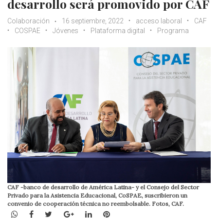
desarrollo será promovido por CAF
Colaboración
16 septiembre, 2022
acceso laboral
CAF
COSPAE
Jóvenes
Plataforma digital
Programa
CAF -banco de desarrollo de América Latina- y el Consejo del Sector
Privado para la Asistencia Educacional, CoSPAE, suscribieron un
convenio de cooperación técnica no reembolsable. Fotos, CAF.
WhatsApp
Facebook
Twitter
Google+
LinkedIn
Pinterest