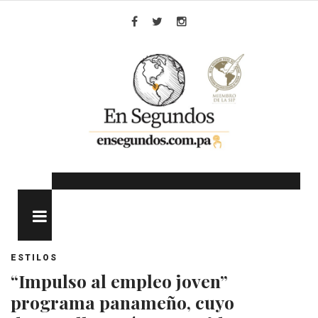
Skip
to
Facebook
Twitter
Instagram
content
MENU
ESTILOS
“Impulso al empleo joven”
programa panameño, cuyo