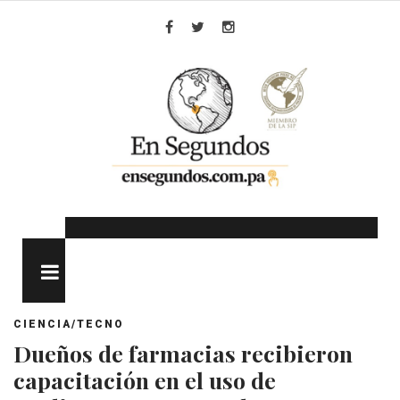
Skip
to
Facebook
Twitter
Instagram
content
MENU
CIENCIA/TECNO
Dueños de farmacias recibieron
capacitación en el uso de