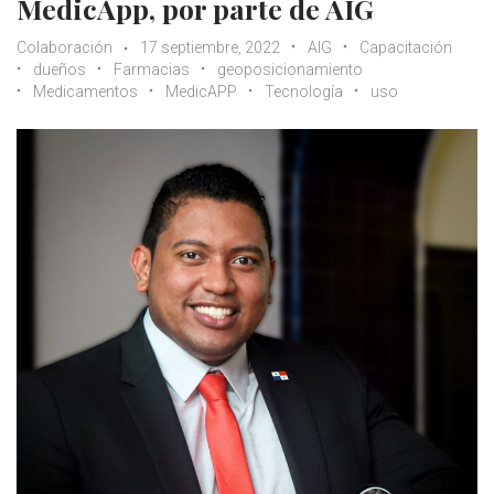
MedicApp, por parte de AIG
Colaboración
17 septiembre, 2022
AIG
Capacitación
dueños
Farmacias
geoposicionamiento
Medicamentos
MedicAPP
Tecnología
uso