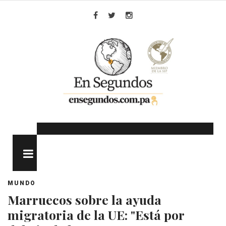
Skip
to
Facebook
Twitter
Instagram
content
MENU
MUNDO
Marruecos sobre la ayuda
migratoria de la UE: "Está por