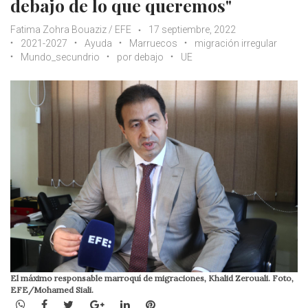
debajo de lo que queremos"
Fatima Zohra Bouaziz / EFE
17 septiembre, 2022
2021-2027
Ayuda
Marruecos
migración irregular
Mundo_secundrio
por debajo
UE
El máximo responsable marroquí de migraciones, Khalid Zerouali. Foto,
EFE/Mohamed Siali.
WhatsApp
Facebook
Twitter
Google+
LinkedIn
Pinterest