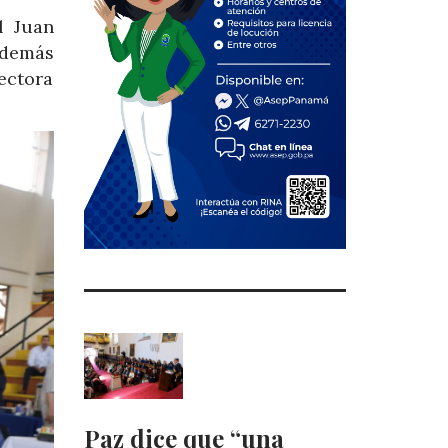
l Juan
además
ectora
Paz dice que “una