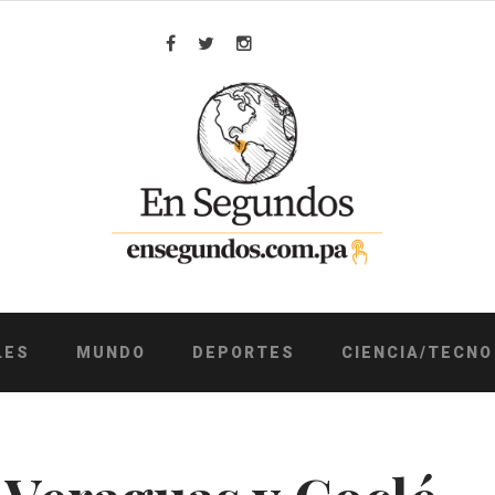
Facebook
Twitter
Instagram
LES
MUNDO
DEPORTES
CIENCIA/TECNO