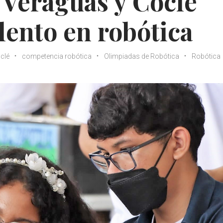
 Veraguas y Coclé
lento en robótica
clé
competencia robótica
Olimpiadas de Robótica
Robótica