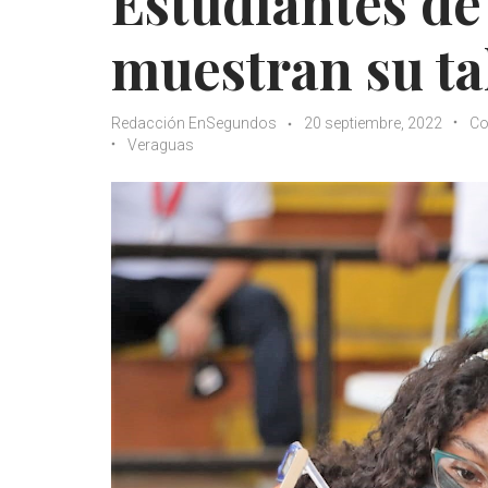
Estudiantes de
muestran su ta
Redacción EnSegundos
20 septiembre, 2022
Co
Veraguas