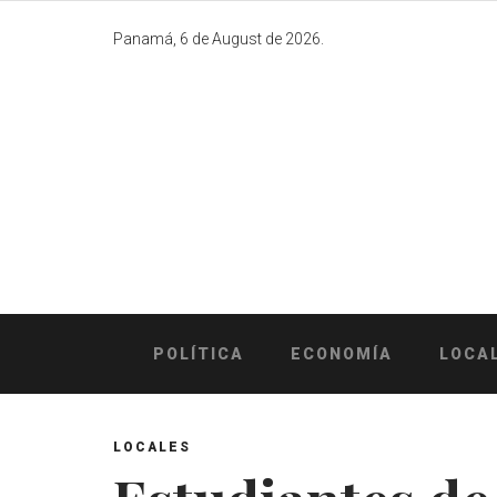
Skip
to
Panamá, 6 de August de 2026.
content
POLÍTICA
ECONOMÍA
LOCA
LOCALES