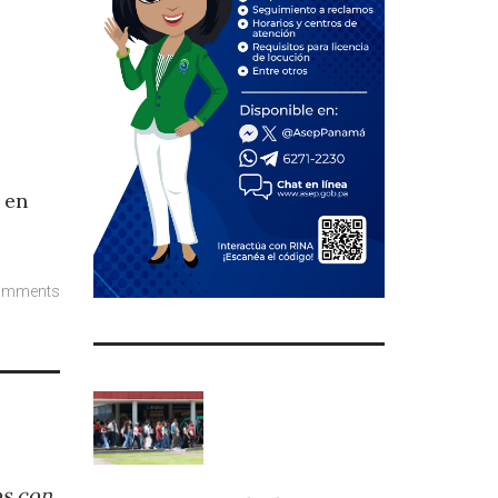
 en
omments
os con