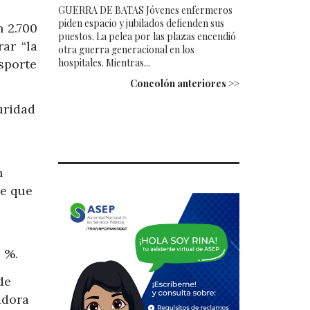
GUERRA DE BATAS Jóvenes enfermeros
piden espacio y jubilados defienden sus
 2.700
puestos. La pelea por las plazas encendió
ar “la
otra guerra generacional en los
hospitales. Mientras...
nsporte
Concolón anteriores >>
uridad
n
te que
 %.
de
adora