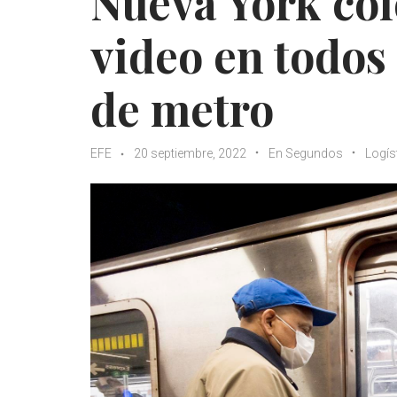
Nueva York co
video en todos 
de metro
EFE
20 septiembre, 2022
En Segundos
Logís