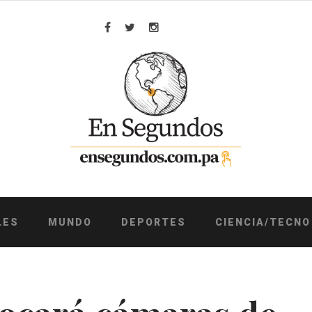
Facebook
Twitter
Instagram
LES
MUNDO
DEPORTES
CIENCIA/TECNO