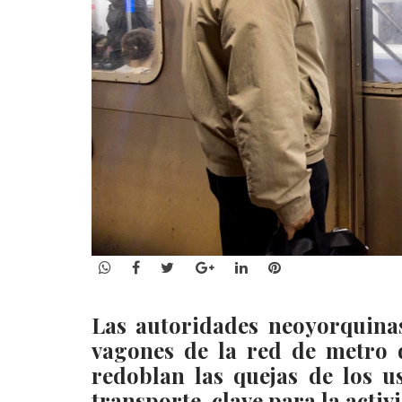
WhatsApp
Facebook
Twitter
Google+
LinkedIn
Pinterest
Las autoridades neoyorquinas
vagones de la red de metro 
redoblan las quejas de los u
transporte, clave para la acti