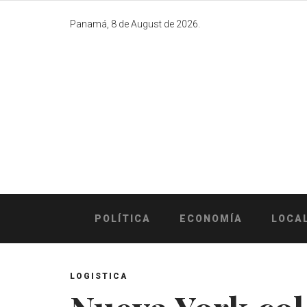
Skip
to
Panamá, 8 de August de 2026.
content
POLÍTICA
ECONOMÍA
LOCA
LOGISTICA