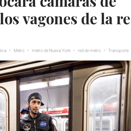
locará cámaras de
los vagones de la r
tica
Metro
metro de Nueva York
red de metro
Transporte