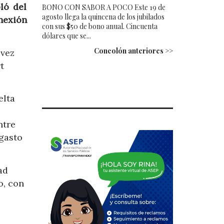
ló del
BONO CON SABOR A POCO Este 19 de
agosto llega la quincena de los jubilados
onexión
con sus $50 de bono anual. Cincuenta
dólares que se...
Concolón anteriores >>
 vez
t
elta
ntre
 gasto
ad
o, con