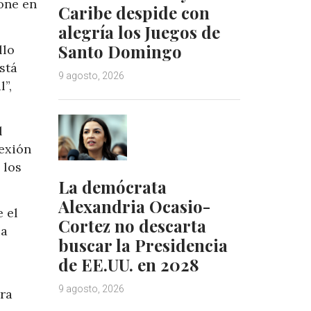
pone en
Caribe despide con
alegría los Juegos de
Santo Domingo
llo
stá
9 agosto, 2026
”,
l
nexión
 los
La demócrata
Alexandria Ocasio-
 el
Cortez no descarta
ia
buscar la Presidencia
de EE.UU. en 2028
9 agosto, 2026
ara