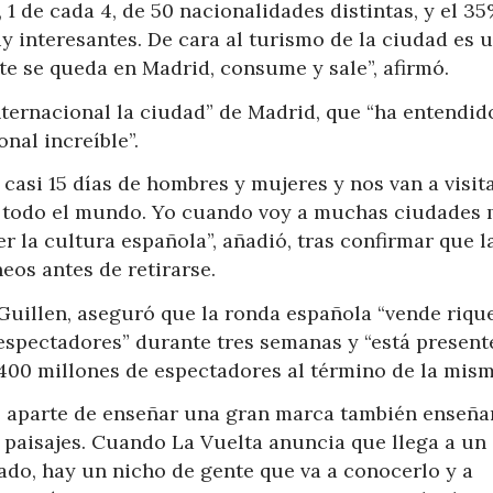
, 1 de cada 4, de 50 nacionalidades distintas, y el 3
y interesantes. De cara al turismo de la ciudad es 
e se queda en Madrid, consume y sale”, afirmó.
internacional la ciudad” de Madrid, que “ha entendid
onal increíble”.
casi 15 días de hombres y mujeres y nos van a visit
n todo el mundo. Yo cuando voy a muchas ciudades
r la cultura española”, añadió, tras confirmar que l
os antes de retirarse.
r Guillen, aseguró que la ronda española “vende riqu
e espectadores” durante tres semanas y “está present
 400 millones de espectadores al término de la mism
e aparte de enseñar una gran marca también enseñ
aisajes. Cuando La Vuelta anuncia que llega a un 
ado, hay un nicho de gente que va a conocerlo y a