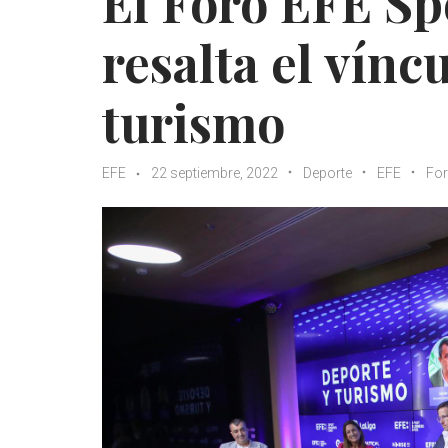
El Foro EFE Sp
resalta el vínc
turismo
EFE
22 septiembre, 2022
Deporte
EFE
Fo