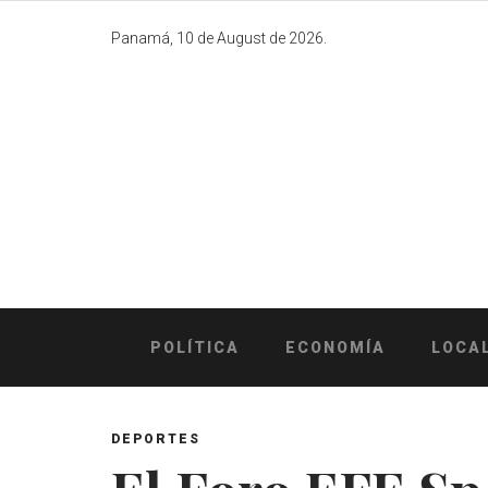
Skip
to
Panamá, 10 de August de 2026.
content
POLÍTICA
ECONOMÍA
LOCA
DEPORTES