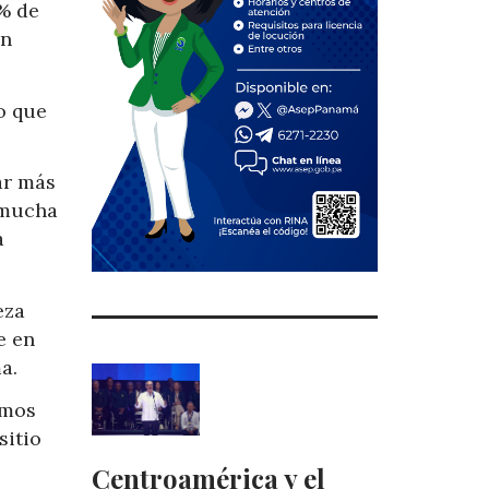
5% de
un
o que
ar más
 mucha
a
eza
e en
a.
amos
sitio
Centroamérica y el