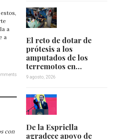
 estos,
rte
la a
e a
El reto de dotar de
prótesis a los
amputados de los
terremotos en…
omments
9 agosto, 2026
De la Espriella
os con
agradece apoyo de