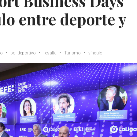
ort Business Days
ulo entre deporte y
ro
polideportivo
resalta
Turismo
vínculo