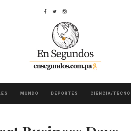
Facebook
Twitter
Instagram
LES
MUNDO
DEPORTES
CIENCIA/TECNO