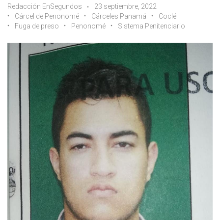
Redacción EnSegundos
23 septiembre, 2022
Cárcel de Penonomé
Cárceles Panamá
Coclé
Fuga de preso
Penonomé
Sistema Penitenciario