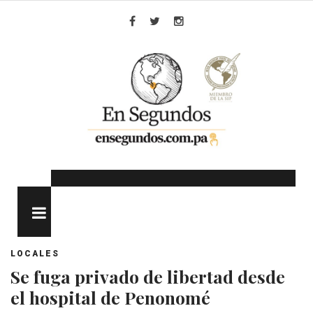
Skip
to
Facebook
Twitter
Instagram
content
MENU
LOCALES
Se fuga privado de libertad desde
el hospital de Penonomé