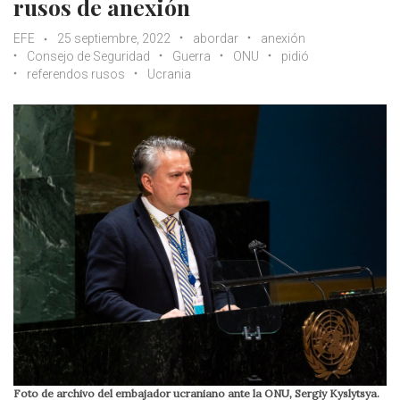
rusos de anexión
EFE
25 septiembre, 2022
abordar
anexión
Consejo de Seguridad
Guerra
ONU
pidió
referendos rusos
Ucrania
Foto de archivo del embajador ucraniano ante la ONU, Sergiy Kyslytsya.