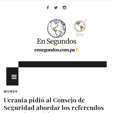
Skip
to
Facebook
Twitter
Instagram
content
MENU
MUNDO
Ucrania pidió al Consejo de
Seguridad abordar los referendos