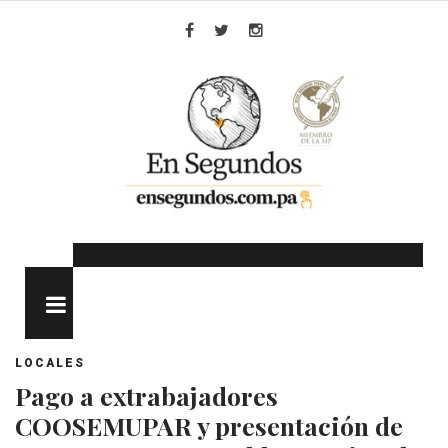
Skip
to
Facebook
Twitter
Instagram
content
MENU
LOCALES
Pago a extrabajadores
COOSEMUPAR y presentación de