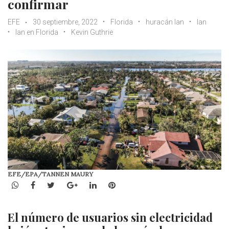
confirmar
EFE
30 septiembre, 2022
Florida
huracán Ian
Ian
Ian en Florida
Kevin Guthrie
EFE/EPA/TANNEN MAURY
WhatsApp
Facebook
Twitter
Google+
LinkedIn
Pinterest
El número de usuarios sin electricidad