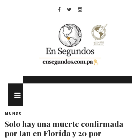
Skip
to
Facebook
Twitter
Instagram
content
MENU
MUNDO
Solo hay una muerte confirmada
por Ian en Florida y 20 por