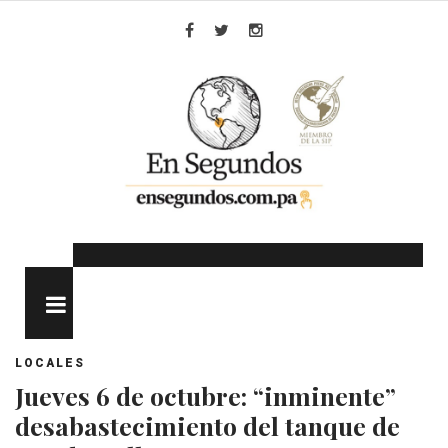
Skip
to
Facebook
Twitter
Instagram
content
MENU
LOCALES
Jueves 6 de octubre: “inminente”
desabastecimiento del tanque de