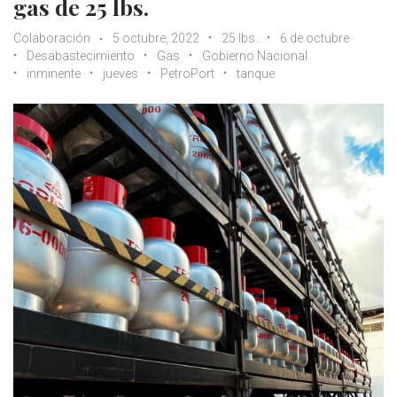
gas de 25 lbs.
Colaboración
5 octubre, 2022
25 lbs.
6 de octubre
Desabastecimiento
Gas
Gobierno Nacional
inminente
jueves
PetroPort
tanque